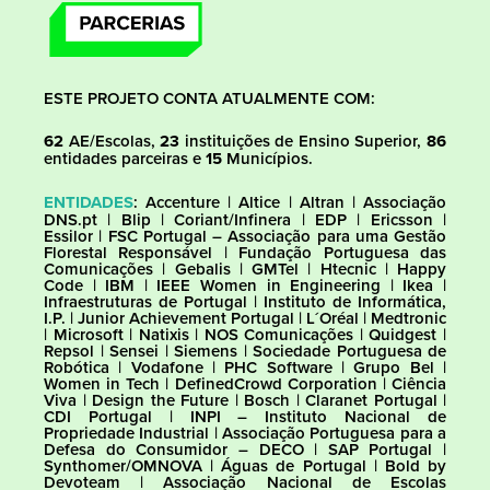
ESTE PROJETO CONTA ATUALMENTE COM:
62
AE/Escolas,
23
instituições de Ensino Superior,
86
entidades parceiras e
15
Municípios.
ENTIDADES
: Accenture | Altice | Altran | Associação
DNS.pt | Blip | Coriant/Infinera | EDP | Ericsson |
Essilor | FSC Portugal – Associação para uma Gestão
Florestal Responsável | Fundação Portuguesa das
Comunicações | Gebalis | GMTel | Htecnic | Happy
Code | IBM | IEEE Women in Engineering | Ikea |
Infraestruturas de Portugal | Instituto de Informática,
I.P. | Junior Achievement Portugal | L´Oréal | Medtronic
| Microsoft | Natixis | NOS Comunicações | Quidgest |
Repsol | Sensei | Siemens | Sociedade Portuguesa de
Robótica | Vodafone | PHC Software | Grupo Bel |
Women in Tech | DefinedCrowd Corporation | Ciência
Viva | Design the Future | Bosch | Claranet Portugal |
CDI Portugal | INPI – Instituto Nacional de
Propriedade Industrial | Associação Portuguesa para a
Defesa do Consumidor – DECO | SAP Portugal |
Synthomer/OMNOVA | Águas de Portugal | Bold by
Devoteam | Associação Nacional de Escolas