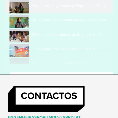
Desafios de Engenharia by Engenheiras Por Um Dia
Dia Internacional das Mulheres e Raparigas na Ciência
STEM Labs: Laboratórios de Engenharia e Tecnologia 
Engenheiras Por Um Dia na Futurália 2023!
Dia Internacional das Mulheres 2023
ENGENHEIRASPORUMDIA@APPDI.PT