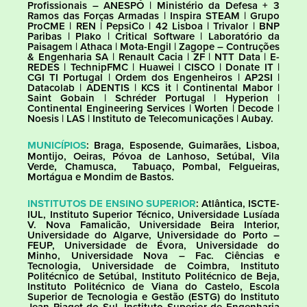
Profissionais – ANESPO | Ministério da Defesa + 3
Ramos das Forças Armadas | Inspira STEAM | Grupo
ProCME | REN | PepsiCo | 42 Lisboa | Trivalor | BNP
Paribas | Plako | Critical Software | Laboratório da
Paisagem | Athaca | Mota-Engil | Zagope – Contruções
& Engenharia SA | Renault Cacia | ZF | NTT Data | E-
REDES | TechnipFMC | Huawei | CISCO | Donate IT |
CGI TI Portugal | Ordem dos Engenheiros | AP2SI |
Datacolab | ADENTIS | KCS it | Continental Mabor |
Saint Gobain | Schréder Portugal | Hyperion |
Continental Engineering Services | Worten | Decode |
Noesis | LAS | Instituto de Telecomunicações | Aubay.
MUNICÍPIOS
: Braga, Esposende, Guimarães, Lisboa,
Montijo, Oeiras, Póvoa de Lanhoso, Setúbal, Vila
Verde, Chamusca, Tabuaço, Pombal, Felgueiras,
Mortágua e Mondim de Bastos.
INSTITUTOS DE ENSINO SUPERIOR
: Atlântica, ISCTE-
IUL, Instituto Superior Técnico, Universidade Lusíada
V. Nova Famalicão, Universidade Beira Interior,
Universidade do Algarve, Universidade do Porto –
FEUP, Universidade de Évora, Universidade do
Minho, Universidade Nova – Fac. Ciências e
Tecnologia, Universidade de Coimbra, Instituto
Politécnico de Setúbal, Instituto Politécnico de Beja,
Instituto Politécnico de Viana do Castelo, Escola
Superior de Tecnologia e Gestão (ESTG) do Instituto
Jean Piaget do Sul, Instituto Superior de Engenharia