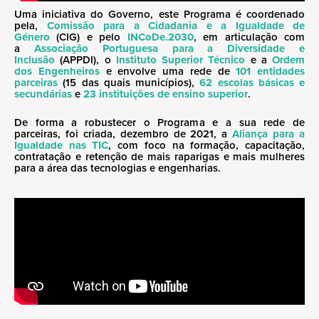
Uma iniciativa do Governo, este Programa é coordenado
pela,
Comissão para a Cidadania e a Igualdade de
Género
(CIG) e pelo
INCoDe.2030
, em articulação com
a
Associação Portuguesa para a Diversidade e
Inclusão
(APPDI), o
Instituto Superior Técnico
e a
Ordem
dos Engenheiros
e envolve uma rede de
101 entidades
parceiras
(15 das quais municípios),
62 escolas básicas e
secundárias
e
23 instituições de ensino superior
.
De forma a robustecer o Programa e a sua rede de
parceiras, foi criada, dezembro de 2021, a
Aliança para a
Igualdade nas TIC
, com foco na formação, capacitação,
contratação e retenção de mais raparigas e mais mulheres
para a área das tecnologias e engenharias.