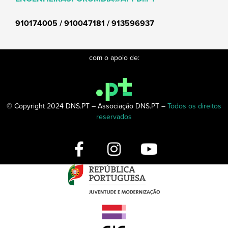
910174005 / 910047181 / 913596937
com o apoio de:
© Copyright 2024 DNS.PT – Associação DNS.PT –
Todos os direitos
reservados
F
I
Y
a
n
o
c
s
u
e
t
t
b
a
u
o
g
b