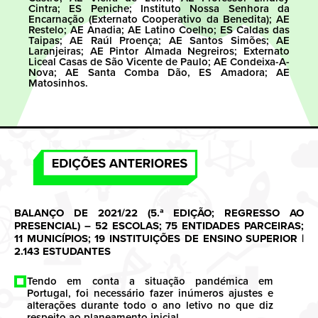
Cintra; ES Peniche; Instituto Nossa Senhora da
Encarnação (Externato Cooperativo da Benedita); AE
Restelo; AE Anadia; AE Latino Coelho; ES Caldas das
Taipas; AE Raúl Proença; AE Santos Simões; AE
Laranjeiras; AE Pintor Almada Negreiros; Externato
Liceal Casas de São Vicente de Paulo; AE Condeixa-A-
Nova; AE Santa Comba Dão, ES Amadora; AE
Matosinhos.
BALANÇO DE 2021/22 (5.ª EDIÇÃO; REGRESSO AO
PRESENCIAL) – 52 ESCOLAS; 75 ENTIDADES PARCEIRAS;
11 MUNICÍPIOS; 19 INSTITUIÇÕES DE ENSINO SUPERIOR |
2.143 ESTUDANTES
Tendo em conta a situação pandémica em
Portugal, foi necessário fazer inúmeros ajustes e
alterações durante todo o ano letivo no que diz
respeito ao planeamento inicial.