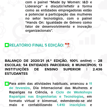
com o painel “Made by Women: I&D e
Liderança” e discutir/refletir a forma
como as entidades empregadoras estão
a potenciar a participação das mulheres
no setor tecnológico, com o painel
“Hands On: Igualdade de Género como
fator de desenvolvimento e inovação
organizacionais”.
RELATÓRIO FINAL 5 EDIÇÃO:
BALANÇO DE 2020/21 (4.º EDIÇÃO, 100%
online
) – 28
ESCOLAS; 54 ENTIDADES PARCEIRAS; 8 MUNICÍPIOS; 13
INSTITUIÇÕES DE ENSINO SUPERIOR
| 2.436
ESTUDANTES
Para além das atividades habituais, arrancou a
11
de fevereiro
, Dia Internacional das Mulheres e
Raparigas na Ciência, o
Ciclo de Workshops
Raparigas nas Engenharias e Tecnologias
, em
formato virtual e bimensal, estendendo-se até
maio e contabilizando
1.410 inscrições
e