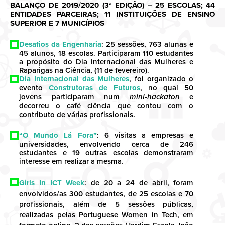
BALANÇO DE 2019/2020 (3ª EDIÇÃO) – 25 ESCOLAS; 44
ENTIDADES PARCEIRAS; 11 INSTITUIÇÕES DE ENSINO
SUPERIOR E 7 MUNICÍPIOS
Desafios da Engenharia
: 25 sessões, 763 alunas e
45 alunos, 18 escolas. Participaram 110 estudantes
a propósito do Dia Internacional das Mulheres e
Raparigas na Ciência, (11 de fevereiro).
Dia Internacional das Mulheres
, foi organizado o
evento
Construtoras de Futuros
, no qual 50
jovens participaram num
mini-hackaton
e
decorreu o café ciência que contou com o
contributo de várias profissionais.
“O Mundo Lá Fora”
: 6 visitas a empresas e
universidades, envolvendo cerca de 246
estudantes e 19 outras escolas demonstraram
interesse em realizar a mesma.
Girls In ICT Week
: de 20 a 24 de abril, foram
envolvidos/as 300 estudantes, de 25 escolas e 70
profissionais, além de 5 sessões públicas,
realizadas pelas Portuguese Women in Tech, em