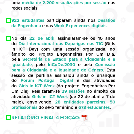
uma
média de 2.200 visualizações por sessão
nas
redes sociais.
922 estudantes
participaram ainda nos
Desafios
da Engenharia
e nas
Work Experiences digitais.
No dia
22 de abril
assinalaram-se os 10 anos
do
Dia Internacional das Raparigas nas TIC
(Girls
in ICT Day) com uma sessão organizada, no
âmbito do Projeto Engenheiras Por Um Dia,
pela
Secretária de Estado para a Cidadania e a
Igualdade
, pelo
InCoDe.2030
e pela
Comissão
para a Cidadania e a Igualdade de Género
. Esta
sessão de partilha assinalou ainda o arranque
do
Fórum Portugal Digital
e das atividades
do
Girls in ICT Week
(do projeto Engenheiras Por
Um Dia). Realizaram-se
29 sessões
no âmbito da
atividade
Girls in ICT Week
(de 22 de abril a 7 de
maio), envolvendo
28 entidades parceiras, 50
profissionais
do sexo feminino e
673 estudantes
.
RELATÓRIO FINAL 4 EDIÇÃO: