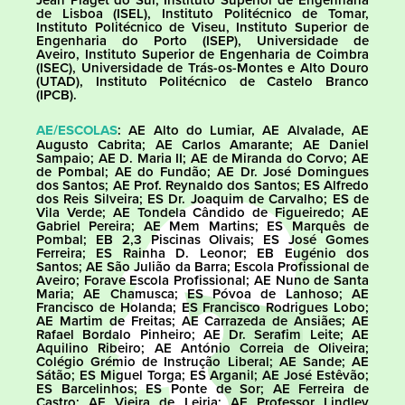
de Lisboa (ISEL), Instituto Politécnico de Tomar,
Instituto Politécnico de Viseu, Instituto Superior de
Engenharia do Porto (ISEP), Universidade de
Aveiro, Instituto Superior de Engenharia de Coimbra
(ISEC), Universidade de Trás-os-Montes e Alto Douro
(UTAD), Instituto Politécnico de Castelo Branco
(IPCB).
AE/ESCOLAS
: AE Alto do Lumiar, AE Alvalade, AE
Augusto Cabrita; AE Carlos Amarante; AE Daniel
Sampaio; AE D. Maria II; AE de Miranda do Corvo; AE
de Pombal; AE do Fundão; AE Dr. José Domingues
dos Santos; AE Prof. Reynaldo dos Santos; ES Alfredo
dos Reis Silveira; ES Dr. Joaquim de Carvalho; ES de
Vila Verde; AE Tondela Cândido de Figueiredo; AE
Gabriel Pereira; AE Mem Martins; ES Marquês de
Pombal; EB 2,3 Piscinas Olivais; ES José Gomes
Ferreira; ES Rainha D. Leonor; EB Eugénio dos
Santos; AE São Julião da Barra; Escola Profissional de
Aveiro; Forave Escola Profissional; AE Nuno de Santa
Maria; AE Chamusca; ES Póvoa de Lanhoso; AE
Francisco de Holanda; ES Francisco Rodrigues Lobo;
AE Martim de Freitas; AE Carrazeda de Ansiães; AE
Rafael Bordalo Pinheiro; AE Dr. Serafim Leite; AE
Aquilino Ribeiro; AE António Correia de Oliveira;
Colégio Grémio de Instrução Liberal; AE Sande; AE
Sátão; ES Miguel Torga; ES Arganil; AE José Estêvão;
ES Barcelinhos; ES Ponte de Sor; AE Ferreira de
Castro; AE Vieira de Leiria; AE Professor Lindley